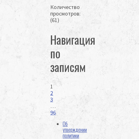
Количество
просмотров:
(61)
Навигация
по
записям
1
2
3
…
96
Об
утверждении
политики