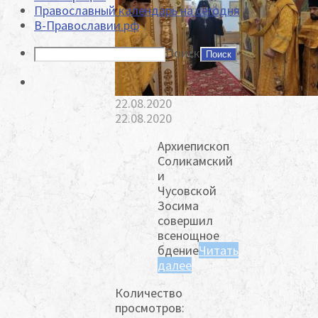
Православный календарь на сегодня
В-Православии.рф
Поиск
22.08.2020
22.08.2020
Архиепископ
Соликамский
и
Чусовской
Зосима
совершил
всенощное
бдение
Читать
далее
Количество
просмотров: