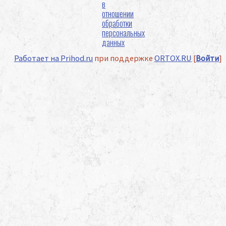
в
отношении
обработки
персональных
данных
Работает на Prihod.ru
при поддержке
ORTOX.RU
[
Войти
]