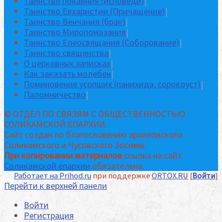
Таинство покаяния (исповеди)
|
Таинство Евхаристии (Причащение)
|
Таинство Венчания (брак)
|
Таинство Миропомазания
|
Таинство Елеосвящания (Соборование)
|
Таинство священства
|
О церковных записках
|
Как заказать молебен
|
Поминовение усопших (панихида, сорокоуст)
|
Паломничество
|
© ОТДЕЛ ПО СВЯЗЯМ С ОБЩЕСТВЕННОСТЬЮ
СОЛИКАМСКОЙ ЕПАРХИИ.
Сайт создан по благословению архиепископа
Соликамского и Чусовского Зосимы.
При копировании материалов
ссылка на сайт
Соликамской епархии
обязательна.
Работает на Prihod.ru
при поддержке
ORTOX.RU
[
Войти
]
Перейти к верхней панели
Войти
Регистрация