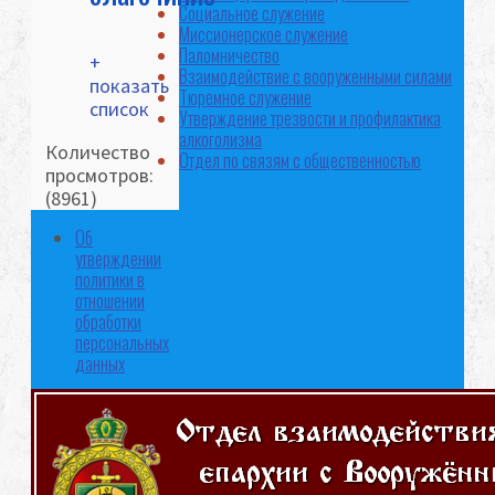
Социальное служение
Миссионерское служение
Паломничество
+
Взаимодействие с вооруженными силами
показать
Тюремное служение
список
Утверждение трезвости и профилактика
алкоголизма
Количество
Отдел по связям с общественностью
просмотров:
(8961)
Об
утверждении
политики в
отношении
обработки
персональных
данных