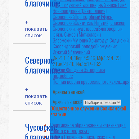
благочиние
Дорогобужский
Благоверный князь Глеб
Всеволодович (Святославич)
Смоленский
Преподобный Ефрем
+
Смоленский
Святитель Игнатий, епископ
Смоленский, чудотворец
Благоверный
показать
князь Симеон Мстиславич
список
Вяземский
Мученик Христодул Солунский,
Кассандрский
Преподобномученик
Игнатий Яблочинсий
Северное
Ин.21:1–14, 1Кор.4:9-16, Мф.17:14–23,
2Тим.2:1-10, Ин.15:17–16:2
благочиние
Мысли Феофана Затворника
подробнее
Полная версия православного календаря
+
Архивы записей
показать
Архивы записей
список
Общественное служение Соликамской
епархии
Чусовское
Религиозное образование и катехизация
Работа с молодёжью
благочиние
Работа Церковно-приходских школ