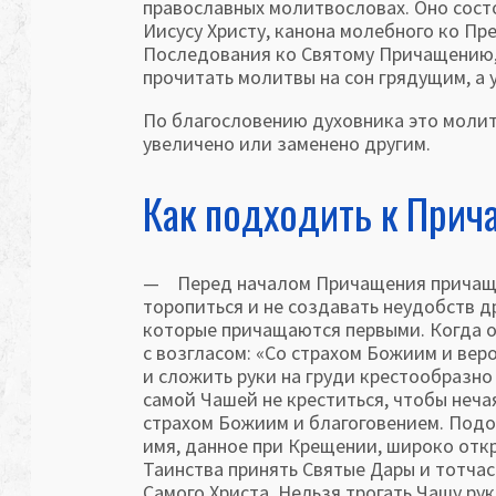
православных молитвословах. Оно состо
Иису­су Христу, канона молебного ко П
Последования ко Святому Причащению, 
прочитать молитвы на сон гря­дущим, а
По благословению духовника это моли
увеличено или заменено другим.
Как подходить к При
— Перед началом Причащения причащаю
торопиться и не создавать не­удобств 
которые причащаются первыми. Когда о
с возгласом: «Со страхом Божиим и вер
и сложить руки на груди крестообразно
самой Чашей не креститься, чтобы неча
страхом Божиим и благоговением. Подой
имя, данное при Крещении, широко откры
Таинства принять Святые Дары и тотчас
Са­мого Христа. Нельзя трогать Чашу ру