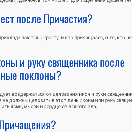
ест после Причастия?
ладываются к кресту: и кто причащался, и те, кто не
оны и руку священника после
емные поклоны?
т воздержаться от целова­ния икон и руки священник
я не должны целовать в этот день иконы или руку свяще
ить язык, мысли и сердце от всякого зла.
ь Причащения?