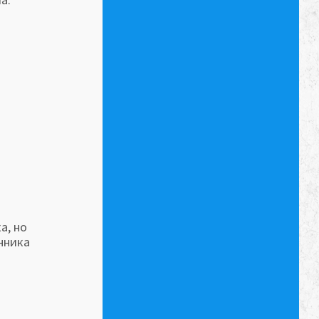
а, но
нника