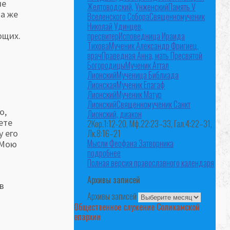
ие
Желтоводский, Унженский
Память V
да же
Вселенского Собора
Священномученик
Николай Удинцев,
пресвитер
Исповедница Ираида
ющих.
Тихова
Мученик Александр Фригиец,
врач
Праведная Анна, мать Пресвятой
Богородицы
Мученик Аттал
Лионский
Мученица Библиада
Лионская
Мученик Епагаф
Лионский
Мученик Матур
Лионский
Священномученик Санкт
о,
Лионский, диакон
ете
2Кор.1:12-20, Мф.22:23–33, Гал.4:22–31,
у его
Лк.8:16–21
Мысли Феофана Затворника
 Мою
подробнее
Полная версия православного календаря
Архивы записей
в
Архивы записей
Общественное служение Соликамской
епархии