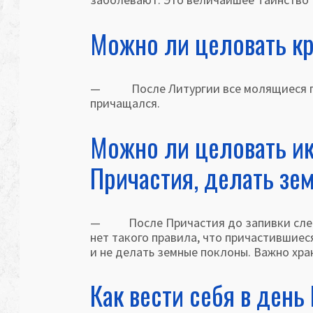
Можно ли целовать кр
— После Литургии все молящиеся прик
причащался.
Можно ли целовать ик
Причастия, делать з
— После Причастия до запивки следуе
нет такого правила, что причастившиес
и не делать земные поклоны. Важно хран
Как вести себя в ден