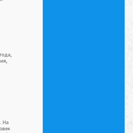
года,
ия,
. На
ловек