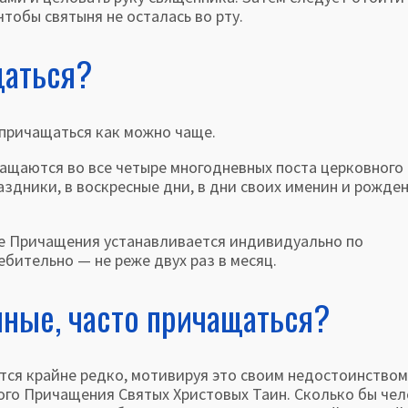
чтобы святыня не осталась во рту.
щаться?
ичащаться как можно чаще.
щаются во все четыре многодневных поста церковного 
аздники, в воскресные дни, в дни своих именин и рожден
ве Причащения устанав­ливается индивидуально по
би­тельно — не реже двух раз в месяц.
ные, часто причащаться?
крайне редко, мотивируя это своим недостоинством
о­го Причащения Святых Христовых Таин. Сколько бы че