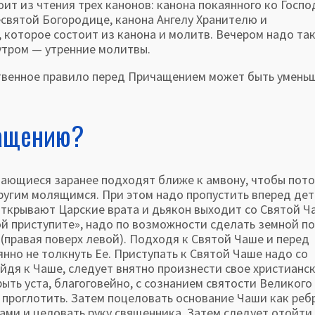
ит из чтения трех канонов: канона покаянного ко Госпо
ресвятой Богородице, канона Ангелу Хранителю и
которое состоит из канона и молитв. Вечером надо та
 утром — утренние молитвы.
твенное правило перед Причащением может быть умень
чащению?
щиеся заранее под­ходят ближе к амвону, чтобы пото
другим молящимся. При этом надо пропустить вперед дет
ткрывают Царские врата и дьякон выходит со Святой Ч
ой приступите», надо по возможности сделать земной п
 (правая поверх левой). Подходя к Святой Чаше и перед
янно не толкнуть Ее. Приступать к Святой Чаше надо со
дя к Чаше, следует внятно произнести свое хри­стианс
ть уста, благого­вейно, с сознанием святости Великого
 проглотить. Затем поцеловать основание Чаши как реб
ками и целовать руку священ­ника. Затем следует отойти