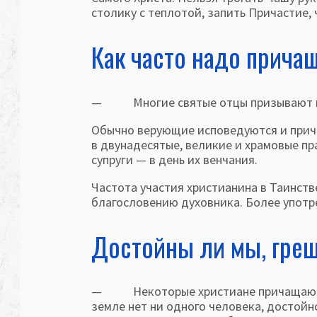
столику с теплотой, запить Причастие, 
Как часто надо прича
— Многие святые отцы призывают пр
Обычно верующие исповедуются и прича
в двунадесятые, великие и хра­мовые пр
супруги — в день их венчания.
Частота участия христианина в Таинст
благословению духовника. Более употре
Достойны ли мы, греш
— Некоторые христиане причащаются 
земле нет ни одного человека, достойн