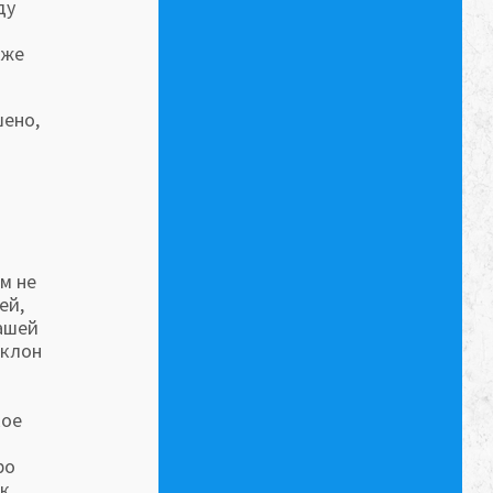
ду
кже
шено,
м не
ей,
ашей
оклон
кое
ро
 к