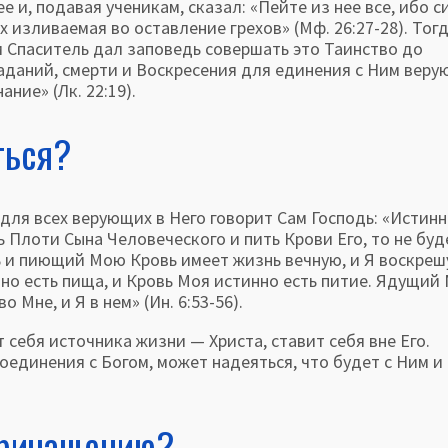
 и, подавая учени­кам, сказал: «Пейте из нее все, ибо с
х изливаемая во оставление грехов» (Мф. 26:27-28). Тог
м Спаситель дал заповедь совер­шать это Таинство до
аданий, смерти и Воскресения для единения с Ним веру
ние» (Лк. 22:19).
ться?
всех верующих в Него говорит Сам Господь: «Истинн
ь Плоти Сына Человеческого и пить Крови Его, то не буд
 и пиющий Мою Кровь имеет жизнь вечную, и Я воскреш
но есть пища, и Кровь Моя истинно есть питие. Ядущий
Мне, и Я в нем» (Ин. 6:53-56).
ебя источника жиз­ни — Христа, ставит себя вне Его.
оединения с Богом, может надеяться, что будет с Ним и 
Причащению?