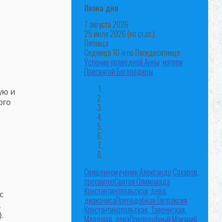
Икона дня
7 августа 2026
25 июля 2026 (по ст.ст.)
Пятница
Седмица 10-я по Пятидесятнице
Успение праведной Анны, матери
Пресвятой Богородицы
ую и
ого
Священномученик Александр Сахаров,
пресвитер
Святая Олимпиада
Константинопольская, дева,
с
диакониса
Преподобная Евпраксия
,
Константинопольская, Тавеннская,
.
Младшая, дева
Преподобный Макарий