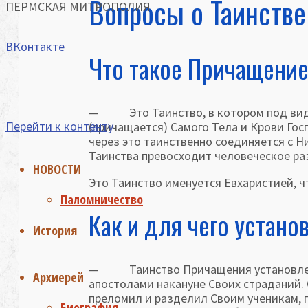
Вопросы о Таинств
ПЕРМСКАЯ МИТРОПОЛИЯ
ВКонтакте
Что такое Причащени
— Это Таинство, в котором под видом
Перейти к контенту
(причащается) Самого Тела и Крови Гос
через это таин­ственно соединяется с 
Таинства превосходит человеческое ра
НОВОСТИ
Это Таинство именуется Евхаристией, чт
Паломничество
Как и для чего устан
История
— Таинство Причащения установлено 
Архиерей
апостолами накануне Своих страданий. 
преломил и раз­делил Своим ученикам, г
Биография