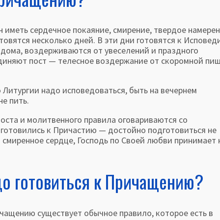
ть сердечное покаяние, смирение, твердое намере
товятся несколько дней. В эти дни готовятся к Исповеди
 дома, воздерживаются от увеселений и праздного
иняют пост — теле­сное воздержание от скоромной пи
Литургии надо исповедо­ваться, быть на вечернем
не пить.
оста и молитвенно­го правила оговариваются со
 готовились к Причастию — достойно подготовиться не
 смиренное сердце, Господь по Своей любви принимает 
о готовиться к Причащению?
ащению существует обычное правило, которое есть в