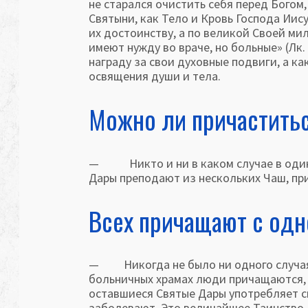
не старал­ся очистить себя перед Богом
Святыни, как Тело и Кровь Господа Иис
их достоинству, а по великой Своей м
имеют нужду во враче, но больные» (Лк.
награду за свои духовные под­виги, а 
освящения души и тела.
Можно ли причаститьс
— Никто и ни в каком случае в один 
Дары преподают из нескольких Чаш, пр
Всех причащают с одн
— Никогда не было ни одного случая, 
больничных храмах люди причащаются,
оставшиеся Святые Дары употребляет св
заболевают. Это величайшее Таинство Ц