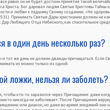
, все равно он не будет достоин принятия такой велича
уса Христа. Бог даровал людям Святые Христовы Тайны н
илости и любви к падшему Своему созданию. «Не здоров
 5:31). Принимать Святые Дары христианин должен не ка
как Дар Любящего Отца Небесного, как спасительное сред
я в один день несколько раз?
и тот же день не должен дважды причащаться. Если С
инимать их можно только из одной.
ой ложки, нельзя ли заболеть?
чтобы кто-то заразился че­рез Причащение: даже когд
 никто никогда не заболевает. После Причащения веру
ященник или диакон, но даже во время эпи­демий они н
еркви, данное, в том числе и для исцеления души и тел