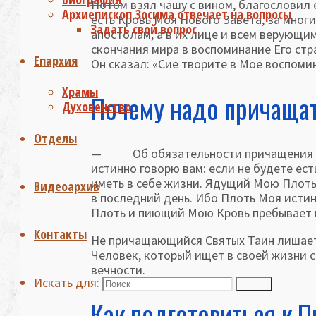
Потом взял чашу с вином, благословил ее
Архиепископ Зосима отвечает на вопросы
есть Кровь Моя Нового Завета, за многи
Задать свой вопрос
апостолам, а в их лице и всем верующи
скончания мира в воспоминание Его стр
Епархия
Он сказал: «Сие творите в Мое воспомина
Храмы
Почему надо причаща
Духовенство
Отделы
— Об обязательности причащения для 
истинно говорю вам: если не будете ест
иметь в себе жизни. Ядущий Мою Плоть
Видеоархив
в последний день. Ибо Плоть Моя истин
Плоть и пиющий Мою Кровь пребывает во 
Контакты
Не причащающийся Святых Таин лишает с
Человек, который ищет в своей жизни с
вечности.
Искать для:
Поиск
Как подготовиться к 