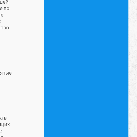
йшей
е по
ые
к
ство
вятые
а в
ющих
е
а.