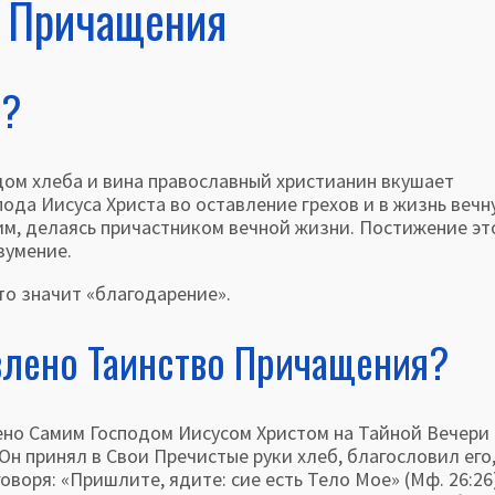
е Причащения
е?
 хлеба и вина православ­ный христианин вкушает
пода Иисуса Христа во оставление грехов и в жизнь вечн
Ним, делаясь причастником вечной жизни. По­стижение эт
зумение.
о значит «благодаре­ние».
овлено Таинство Причащения?
Самим Господом Иисусом Христом на Тайной Вечери 
Он принял в Свои Пречистые руки хлеб, благословил его
оворя: «Пришлите, ядите: сие есть Тело Мое» (Мф. 26:26)