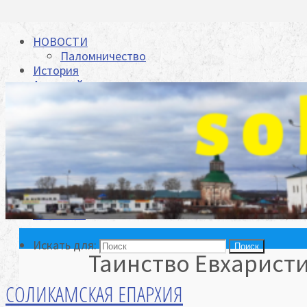
НОВОСТИ
Паломничество
История
Архиерей
Биография
Архиепископ Зосима отвечает на вопросы
Задать свой вопрос
Епархия
Храмы
Духовенство
Отделы
Видеоархив
Контакты
Искать для:
Поиск
Таинство Евхарист
СОЛИКАМСКАЯ ЕПАРХИЯ