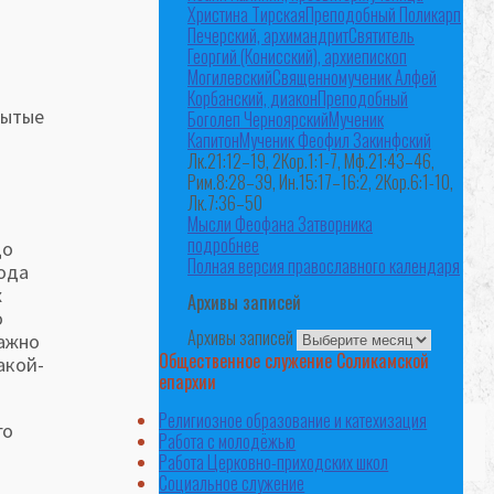
Христина Тирская
Преподобный Поликарп
Печерский, архимандрит
Святитель
Георгий (Конисский), архиепископ
Могилевский
Священномученик Алфей
Корбанский, диакон
Преподобный
бытые
Боголеп Черноярский
Мученик
Капитон
Мученик Феофил Закинфский
Лк.21:12–19, 2Кор.1:1-7, Мф.21:43–46,
Рим.8:28–39, Ин.15:17–16:2, 2Кор.6:1-10,
Лк.7:36–50
Мысли Феофана Затворника
подробнее
до
Полная версия православного календаря
пода
х
Архивы записей
о
Архивы записей
Важно
Общественное служение Соликамской
акой-
епархии
Религиозное образование и катехизация
го
Работа с молодёжью
Работа Церковно-приходских школ
Социальное служение