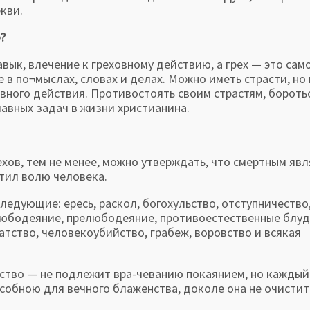
кви.
?
ык, влечение к греховному действию, а грех — это сам
 в по¬мыслах, словах и делах. Можно иметь страсти, но 
овного действия. Противостоять своим страстям, боротьс
лавных задач в жизни христианина.
в, тем не менее, можно утверждать, что смертным явл
тил волю человека.
ледующие: ересь, раскол, богохульство, отступничество
любодеяние, прелюбодеяние, противоестественные блу
атство, человекоубийство, грабеж, воровство и всякая
йство — не подлежит вра-чеванию покаянием, но каждый
собною для вечного блаженства, доколе она не очистит