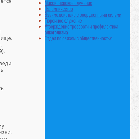
яется
Миссионерское служение
Паломничество
Взаимодействие с вооруженными силами
Тюремное служение
Утверждение трезвости и профилактика
т
алкоголизма
лище.
Отдел по связям с общественностью
.
).
оведи
ть
ть
му
изни.
это