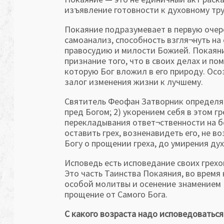
изъявление готовности к духовному тру
Покаяние подразумевает в первую очер
самоанализ, способность взгля¬нуть на 
правосудию и милости Божией. Покаяние
признание того, что в своих делах и п
которую Бог вложил в его природу. Ос
залог изменения жизни к лучшему.
Святитель Феофан Затворник определяе
пред Богом; 2) укорением себя в этом г
перекладывания ответ¬ственности на б
оставить грех, возненавидеть его, не во
Богу о прощении греха, до умирения дух
Исповедь есть исповедание своих грехо
Это часть Таинства Покаяния, во врем
особой молитвы и осенение знамением 
прощение от Самого Бога.
С какого возраста надо исповедоваться