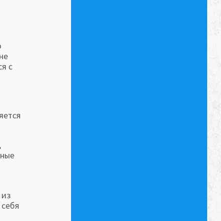
о
не
я с
яется
,
дные
 из
 себя