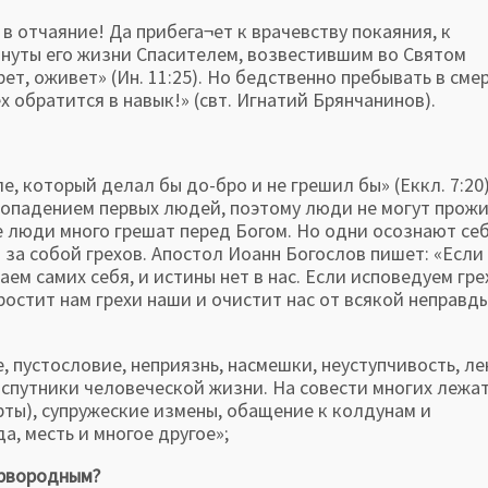
в отчаяние! Да прибега¬ет к врачевству покаяния, к
нуты его жизни Спасителем, возвестившим во Святом
ет, оживет» (Ин. 11:25). Но бедственно пребывать в сме
х обратится в навык!» (свт. Игнатий Брянчанинов).
который делал бы до-бро и не грешил бы» (Еккл. 7:20)
опадением первых людей, поэтому люди не могут прож
се люди много грешат перед Богом. Но одни осознают се
 за собой грехов. Апостол Иоанн Богослов пишет: «Если
аем самих себя, и истины нет в нас. Если исповедуем гре
простит нам грехи наши и очистит нас от всякой неправды
 пустословие, неприязнь, насмешки, неуступчивость, ле
спутники человеческой жизни. На совести многих лежат
рты), супружеские измены, обащение к колдунам и
а, месть и многое другое»;
ервородным?