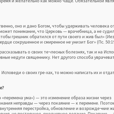
время и желательно как можно чаще. Обязательной явл
енно, оно и дано Богом, чтобы удерживать человека о
может понимание, что Церковь — врачебница, а не суди
чтобы грешник обратился от пути своего и жив был» (Иез
ердце сокрушенное и смиренное не унизит Бог» (Пс. 50:19
рассказывать о своих те¬лесных болезнях, так и на Исп
вные недуги священнику. Нет другого способа уврачева
а Исповеди о своих гре-хах, то можно написать их и отда
е?
«перемена ума») — это изменение образа жизни через
знания неправды — через покаяние — к перемене. Поэто
 внутренняя перестройка, обновление и возрожде¬ние ж
яния, но постоянное, ежедневное делание. Покаяние — 