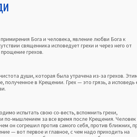
ди
римирения Бога и человека, явление любви Бога к
утствии священника исповедует грехи и через него от
 прощение грехов.
тота души, которая была утрачена из-за грехов. Эти
, полученное в Крещении. Грех — это грязь, а исповедь 
зи.
имо испытать свою со-весть, вспомнить грехи,
 и по-мышлением за все время после Крещения. Человек
 чем он согрешил против самого себя, против ближних, п
ние — вот первое и главное, с чем надо приходить на