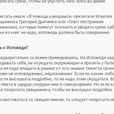
исать грехи, чтобы не упустить чего-либо во время
читать книги: «В помощь кающимся» святителя Игнатия
ященника Григория Дьяченко или «Опыт построения
янкина), которые помогут осознать и увидеть грехи за
хи из книг не надо, исповедь должна быть совершенно
ь к Исповеди?
дварительно со всеми примирившись. На Исповеди на
авдывать себя, не осуждать окружающих и просить у Гос
а не надо впадать в уныние от осо-знания тяжести свои
роме не исповеданных, нераскаянных. Если по каким-либ
сти выслушать подробно, то не надо этим смущаться. 
 иметь в сердце сокруше¬ние и самоукорение. Но если к
адо попросить священника, чтобы он выслушал подробно.
осоветоваться со священ¬ником, то следует попросить е