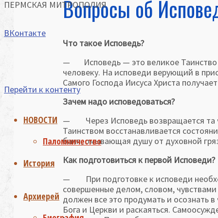
Вопросы об Испове
ПЕРМСКАЯ МИТРОПОЛИЯ
ВКонтакте
Что такое Исповедь?
— Исповедь — это великое Таинство п
человеку. На исповеди верующий в прис
Самого Господа Иисуса Христа получает
Перейти к контенту
Зачем надо исповедоваться?
НОВОСТИ
— Через Исповедь возвращается та чис
Таинством восстанавливается состояние
баня, омывающая душу от духовной гря
Паломничество
Как подготовиться к первой Исповеди?
История
— При подготовке к исповеди необход
совершенные делом, словом, чувствами
Архиерей
должен все это продумать и осознать в
Бога и Церкви и раскаяться. Самоосужде
Биография