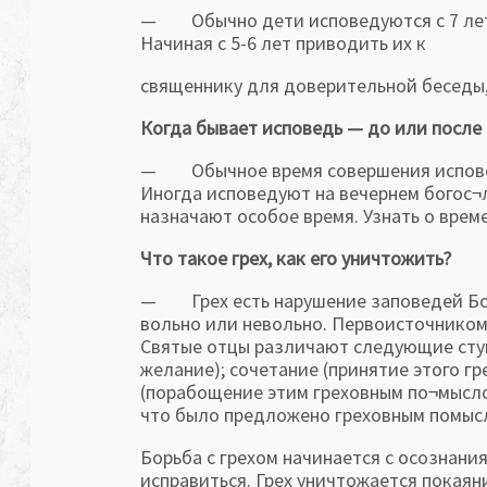
— Обычно дети исповедуются с 7 лет. 
Начиная с 5-6 лет приводить их к
священнику для доверительной беседы, 
Когда бывает исповедь — до или после
— Обычное время совершения исповеди
Иногда исповедуют на вечернем богос¬
назначают особое время. Узнать о врем
Что такое грех, как его уничтожить?
— Грех есть нарушение заповедей Бож
вольно или невольно. Первоисточником 
Святые отцы различают следующие ступе
желание); сочетание (принятие этого г
(порабощение этим греховным по¬мыслом,
что было предложено греховным помыс
Борьба с грехом начинается с осознани
исправиться. Грех уничтожается покаян