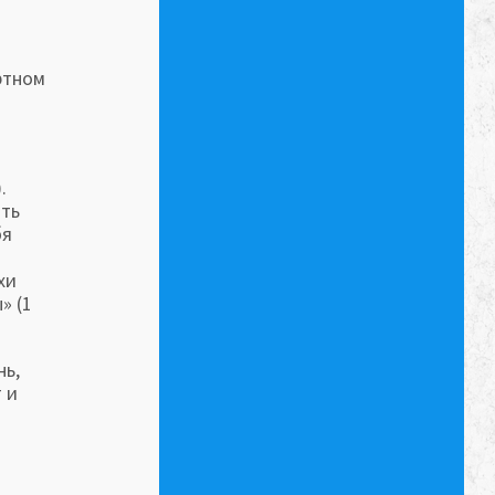
ртном
.
ить
бя
хи
» (1
нь,
 и