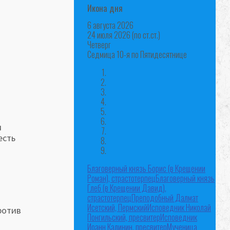
Икона дня
6 августа 2026
24 июля 2026 (по ст.ст.)
Четверг
Седмица 10-я по Пятидесятнице
м
есть
Благоверный князь Борис (в Крещении
Роман), страстотерпец
Благоверный князь
Глеб (в Крещении Давид),
страстотерпец
Преподобный Далмат
Исетский, Пермский
Исповедник Николай
ротив
Понгильский, пресвитер
Исповедник
Иоанн Калинин, пресвитер
Мученица