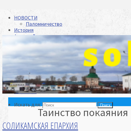
НОВОСТИ
Паломничество
История
Архиерей
Биография
Архиепископ Зосима отвечает на вопросы
Задать свой вопрос
Епархия
Храмы
Духовенство
Отделы
Видеоархив
Контакты
Искать для:
Поиск
Таинство покаяния 
СОЛИКАМСКАЯ ЕПАРХИЯ