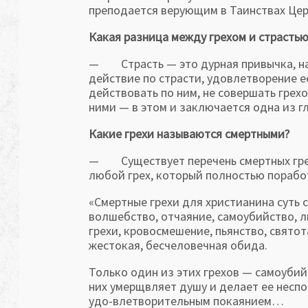
преподается верующим в Таинствах Цер
Какая разница между грехом и страстью
— Страсть — это дурная привычка, нав
действие по страсти, удовлетворение ее
действовать по ним, не совершать грех
ними — в этом и заключается одна из г
Какие грехи называются смертными?
— Существует перечень смертных грехо
любой грех, который полностью порабо
«Смертные грехи для христианина суть с
волшебство, отчаяние, самоубийство, 
грехи, кровосмешение, пьянство, святот
жестокая, бесчеловечная обида.
Только один из этих грехов — самоуби
них умерщвляет душу и делает ее неспо
удо-влетворительным покаянием…