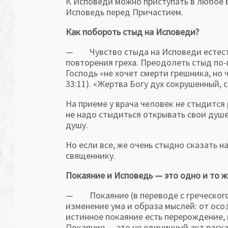
К Исповеди можно приступать в любое 
Исповедь перед Причастием.
Как побороть стыд на Исповеди?
— Чувство стыда на Исповеди естеств
повторения греха. Преодолеть стыд по-
Господь «не хочет смерти грешника, но 
33:11). «Жертва Богу дух сокрушенный, с
На приеме у врача человек не стыдится 
не надо стыдиться открывать свои душе
душу.
Но если все, же очень стыдно сказать н
священнику.
Покаяние и Исповедь — это одно и то ж
— Покаяние (в переводе с греческого 
изменение ума и образа мыслей: от осо
истинное покаяние есть перерождение,
Покаяние — это не единичный акт раска