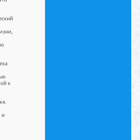
еский
изни,
но
еха
тью
вой к
ке.
 и