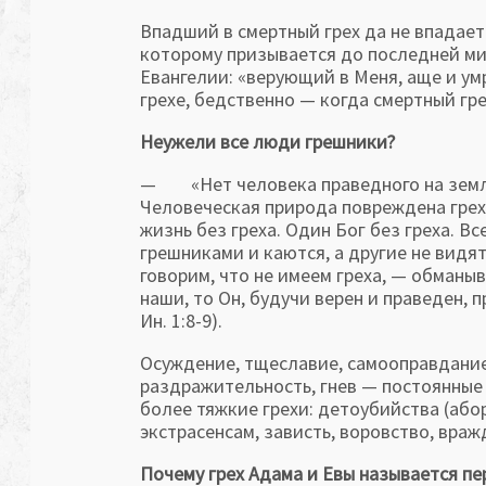
Впадший в смертный грех да не впадает 
которому призывается до последней ми
Евангелии: «верующий в Меня, аще и умр
грехе, бедственно — когда смертный гре
Неужели все люди грешники?
— «Нет человека праведного на земле, 
Человеческая природа повреждена грех
жизнь без греха. Один Бог без греха. В
грешниками и каются, а другие не видят
говорим, что не имеем греха, — обманыв
наши, то Он, будучи верен и праведен, 
Ин. 1:8-9).
Осуждение, тщеславие, самооправдание,
раздражительность, гнев — постоянные 
более тяжкие грехи: детоубийства (або
экстрасенсам, зависть, воровство, вражд
Почему грех Адама и Евы называется п