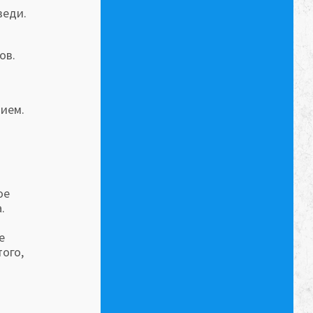
веди.
ов.
ием.
ое
.
е
того,