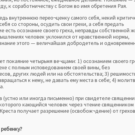
ду, к соработничеству с Богом во имя обретения Рая.
едь внутреннюю перео¬ценку самого себя, некий критич
себя со стороны, осудить свои грехи, а себя предать
 есть осознание своего греха, неправды собственной ж
омышлениях человек уклонился от нравственной нормы,
ознание этого — величайшая добродетель и одновремен
т покаяние четырьмя ве¬щами: 1) осознанием своего гр
рехе с полным исповедованием своей вины, без
есов, других людей или на обстоятельства; 3) решимос
звращаться к нему, не давать ему места в себе; 4) молит
а.
в (устно или иногда письменно) при свидетеле священни
я которого кающийся человек через чтение священником
Креста получает разрешение (освобож¬дение) от грехов
 ребенку?