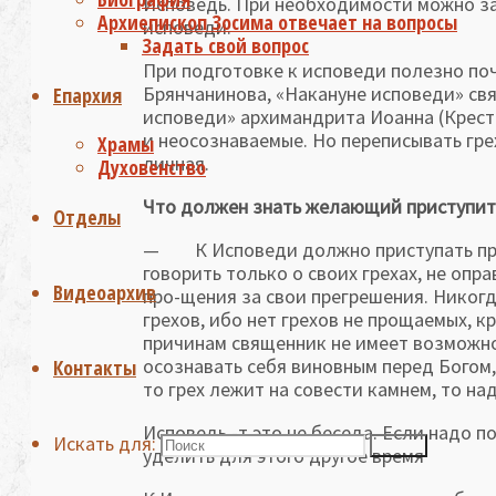
Исповедь. При необходимости можно зап
Архиепископ Зосима отвечает на вопросы
исповеди.
Задать свой вопрос
При подготовке к исповеди полезно по
Брянчанинова, «Накануне исповеди» св
Епархия
исповеди» архимандрита Иоанна (Кресть
и неосознаваемые. Но переписывать гре
Храмы
личная.
Духовенство
Что должен знать желающий приступит
Отделы
— К Исповеди должно приступать пре
говорить только о своих грехах, не опр
Видеоархив
про-щения за свои прегрешения. Никогд
грехов, ибо нет грехов не прощаемых, к
причинам священник не имеет возможно
осознавать себя виновным перед Богом,
Контакты
то грех лежит на совести камнем, то н
Исповедь -т это не беседа. Если надо п
Искать для:
Поиск
уделить для этого другое время