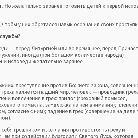
Но желательно заранее готовить детей к первой испо
чтобы у них обретался навык осознания своих проступк
 службы?
 — перед Литургией или во время нее, перед Причаст
лужении, иногда (при большом количестве народа)
ени исповеди желательно заранее.
иих, преступление против Божиего закона, совершенн
греха является падший мир, человек — проводник греха
ни вовлечения в грех: прилог (греховный помысел,
реховного помысла, за¬держка на нем внимания); пленени
 согласие с ним); падение в грех (совершение на деле 
лом).
я себя грешником и же-лания противостоять греху и
и¬ем при содействии благодати Святого Духа, которая