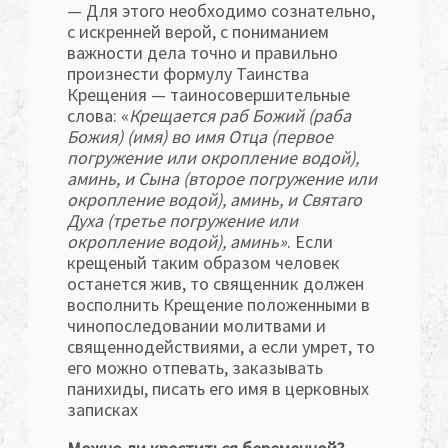
— Для этого необходимо сознательно,
с искренней верой, с пониманием
важности дела точно и правильно
произнести формулу Таинства
Крещения — таиносовершительные
слова: «
Крещается раб Божий (раба
Божия) (имя) во имя Отца (первое
погружение или окропление водой),
аминь, и Сына (второе погружение или
окропление водой), аминь, и Святаго
Духа (третье погружение или
окропление водой), аминь»
. Если
крещеный таким образом человек
останется жив, то священник должен
восполнить Крещение положенными в
чинопоследовании молитвами и
священнодействиями, а если умрет, то
его можно отпевать, заказывать
панихиды, писать его имя в церковных
записках