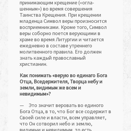
принимающим крещение («огла­
шенным») во время совершения
Таинства Крещения. При крещении
младенца Символ веры произносится
восприемниками. Кроме того, Символ
веры соборно поется верующими в
храме во время Литургии и читается
ежедневно в составе утреннего
молитвенного правила. Его должен
знать каждый православный
христианин.
Как понимать «верую во единаго Бога
Отца, Вседер­жителя, Творца небу и
земли, видимым же всем и
невидимым»?
— Это значит веровать во единого
Бога Отца, в то, что Бог все содержит в
Своей силе и власти, всем управляет,
что Он сотворил небо и землю,
видимыи и невидимым, то есть