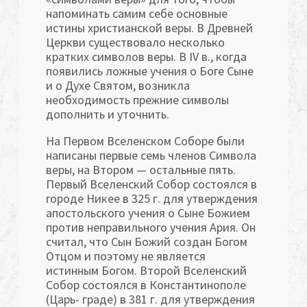
напоминать самим себе основные
истины христианской веры. В Древней
Церкви существова­ло несколько
кратких символов веры. В IV в., когда
появились ложные учения о Боге Сыне
и о Духе Святом, возникла
необходимость прежние символы
дополнить и уточнить.
На Первом Вселенском Соборе были
написаны первые семь членов Символа
веры, на Втором — остальные пять.
Первый Вселенский Собор состоялся в
городе Никее в 325 г. для утверждения
апостольского учения о Сыне Божием
против неправильного учения Ария. Он
считал, что Сын Божий создан Богом
Отцом и поэтому не является
истинным Богом. Второй Вселенский
Собор состоялся в Константинополе
(Царь- граде) в 381 г. для утверждения