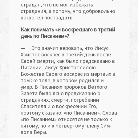
страдал, что не мог избежать
страдания, а потому, что добро­вольно
восхотел пострадать.
Как понимать «и воскресшаго в третий
день по Пи­санием»?
— Это значит веровать, что Иисус
Христос воскрес в третий день после
Своей смерти, как было предсказано в
Писании. Иисус Христос силою
Божества Своего воскрес из мертвых в
том же теле, в котором родился и
умер. В Писаниях пророков Ветхого
Завета было ясно предсказано о
страданиях, смерти, погребении
Спасителя и о воскресении Его,
поэтому сказано: «по Писанием». Слова
«по Писа­нием» относятся не только к
пятому, но и к четвертому члену Сим­
вола Веры.