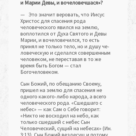
и Марии Девы, и вочеловечшася»?
— Это значит веровать, что Иисус
Христос для спасения рода
человеческого явился на землю,
воплотился от Духа Святого и Девы
Марии, и вочеловечился, то есть
принял не только тело, но и душу че­
ловеческую и сделался совершенным
человеком, не переставая в то же
время быть Богом — стал
Богочеловеком.
Сын Божий, по обещанию Своему,
пришел на землю для спасения не
одного какого-либо народа, а всего
человеческого рода. «Сшедшаго с
небес» — как Сам о Себе говорит:
«Никто не восходил на небо, как
только сшедший с небес Сын
Человеческий, сущий на небесах» (Ин.
3:13). Сын Божий вездесущ и потому