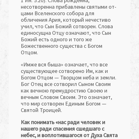
1 Ин. 5:20). Слова рожденна,
несотворенна прибавлены святыми от­
цами Вселенского собора для
обличения Ария, который нечестиво
учил, что Сын Божий сотворен. Слова
единосущна Отцу означают, что Сын
Божий есть одного и того же
Божественного существа с Богом
Отцом.
«Имже вся быша» означает, что все
существующее сотворено Им, как и
Богом Отцом — Творцом неба и земли.
Бог Отец все сотворил Сыном Своим
как вечною премудростию Своею и
вечным Словом Сво­им. Это означает,
что мир сотворен Единым Богом —
Святой Троицей.
Как понимать «нас ради человек и
нашего ради спа­сения сшедшаго с
небес, и воплотившагося от Духа Свята