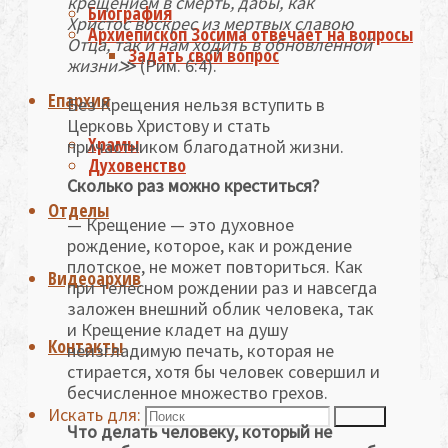
крещением в смерть, дабы, как
Биография
Христос воскрес из мертвых славою
Архиепископ Зосима отвечает на вопросы
Отца, так и нам ходить в обновленной
Задать свой вопрос
жизни
≫
(Рим. 6:4).
Епархия
Без Крещения нельзя вступить в
Церковь Христову и стать
Храмы
причастником благодатной жизни.
Духовенство
Сколько раз можно креститься?
Отделы
— Крещение — это духовное
рождение, которое, как и рождение
плотское, не может повториться. Как
Видеоархив
при телесном рождении раз и навсегда
заложен внешний облик человека, так
и Крещение кладет на душу
Контакты
неизгладимую печать, которая не
стирается, хотя бы человек совершил и
бесчисленное множество грехов.
Искать для:
Поиск
Что делать человеку, который не