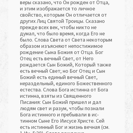
веры сказано, что Он рожден от Отца,
и этим изображается то личное
свойство, которым Он отличается от
других Лиц Святой Троицы. Сказано
прежде всех век, чтобы никто не
думал, что было время, когда Его не
было. Слова Света от Света некоторым
образом изъясняют непостижимое
рождение Сына Божия от Отца. Бог
Отец есть вечный Свет, от Него
рождается Сын Божий, Который также
есть вечный Свет; но Бог Отец и Сын
Божий есть единый вечный Свет,
нераздельный, единого Божественного
естества. Слова Бога истинна от Бога
истинна, взяты из Священного
Писания: Сын Божий пришел и дал
людям свет и разум, чтобы познали
Бога истинного и пребывали в ис­
тинном Сыне Его Иисусе Христе. Сей
есть истинный Бог и жизнь вечная (см.