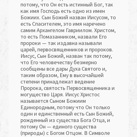
потому, что Он есть истинный Бог, так
как имя Господь есть одно из имен
Божиих. Сын Божий на­зван Иисусом, то
есть Спасителем, это имя наречено
самим Архангелом Гавриилом. Христом,
то есть Помазанником, назвали Его
пророки — так издавна называли
царей, первосвященников и пророков.
Иисус, Сын Бо­жий, назван так потому,
что Его человечеству безмерно
сообщены все дары Духа Святого и,
таким образом, Ему в высочайшей
степени при­надлежат ведение
Пророка, святость Первосвященника и
могущество Царя. Иисус Христос
называется Сыном Божиим
Единородным, пото­му что Он только
один и единственный есть Сын Божий,
рожденный из существа Бога Отца, и
потому Он — единого существа
(природы) с Богом Отцом. В Символе