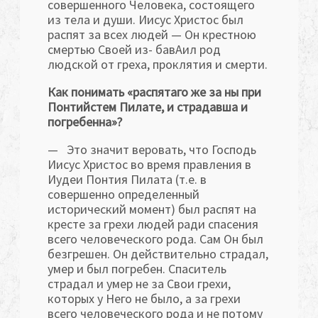
совершенного Человека, состоящего
из тела и души. Иисус Христос был
распят за всех людей — Он крестною
смертью Своей из- бавАил род
людской от греха, проклятия и смерти.
Как понимать «распятаго же за ны при
Понтийстем Пилате, и страдавша и
погребенна»?
— Это значит веровать, что Господь
Иисус Христос во время правления в
Иудеи Понтия Пилата (т.е. в
совершенно определенный
исторический момент) был распят на
кресте за грехи людей ради спасе­ния
всего человеческого рода. Сам Он был
безгрешен. Он действитель­но страдал,
умер и был погребен. Спаситель
страдал и умер не за Свои грехи,
которых у Него не было, а за грехи
всего человеческого рода и не потому