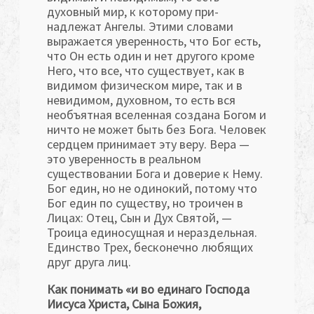
духовный мир, к которому при­
надлежат Ангелы. Этими словами
выражается уверенность, что Бог есть,
что Он есть один и нет другого кроме
Него, что все, что существу­ет, как в
видимом физическом мире, так и в
невидимом, духовном, то есть вся
необъятная вселенная создана Богом и
ничто не может быть без Бога. Человек
сердцем принимает эту веру. Вера —
это уверенность в реальном
существовании Бога и доверие к Нему.
Бог един, но не одино­кий, потому что
Бог един по существу, но троичен в
Лицах: Отец, Сын и Дух Святой, —
Троица единосущная и нераздельная.
Единство Трех, бесконечно любящих
друг друга лиц.
Как понимать «и во единаго Господа
Иисуса Христа, Сына Божия,