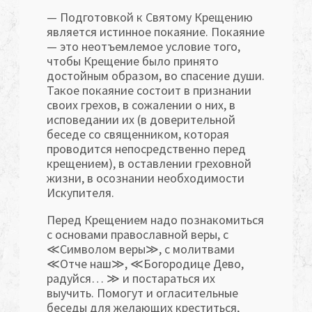
— Подготовкой к Святому Крещению
является истинное покаяние. Покаяние
— это неотъемлемое условие того,
чтобы Крещение было принято
достойным образом, во спасение души.
Такое покаяние состоит в признании
своих грехов, в сожалении о них, в
исповедании их (в доверительной
беседе со священником, которая
проводится непосредственно перед
крещением), в оставлении греховной
жизни, в осознании необходимости
Искупителя.
Перед Крещением надо познакомиться
с основами православной веры, с
≪Символом веры≫, с молитвами
≪Отче наш≫, ≪Богородице Дево,
радуйся… ≫ и постараться их
выучить. Помогут и огласительные
беседы для желающих креститься,