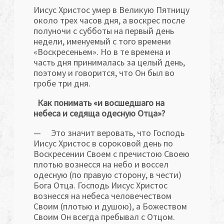
Иисус Христос умер в Великую Пятницу
около трех часов дня, а воскрес после
полуночи с субботы на первый день
недели, име­нуемый с того времени
«Воскресеньем». Но в те времена и
часть дня принималась за целый день,
поэтому и говорится, что Он был во
гробе три дня.
Как понимать «и восшедшаго на
небеса и седяща одесную Отца»?
— Это значит веровать, что Господь
Иисус Христос в сороко­вой день по
Воскресении Своем с пречистою Своею
плотью вознесся на небо и воссел
одесную (по правую сторону, в чести)
Бога Отца. Господь Иисус Христос
вознесся на небеса человечеством
Своим (плотью и ду­шою), а Божеством
Своим Он всегда пребывал с Отцом.