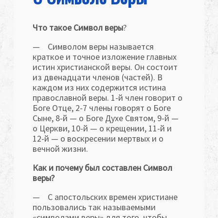
Ч
то такое Символ веры
?
— Символом веры называется
краткое и точное изложение главных
истин христианской веры. Он состоит
из двенадцати членов (частей). В
каждом из них содержится истина
православной веры. 1-й член говорит о
Боге Отце, 2-7 члены говорят о Боге
Сыне, 8-й — о Боге Духе Святом, 9-й —
о Церкви, 10-й — о крещении, 11-й и
12-й — о воскре­сении мертвых и о
вечной жизни.
Как и почему был составлен Символ
веры?
— С апостольских времен христиане
пользовались так назы­ваемыми
«символами веры» для того, чтобы