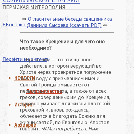
ПЕРМСКАЯ МИТРОПОЛИЯ
⇒
Огласительные беседы священника
ВКонтакте
Даниила Сысоева (скачать PDF)
⇐
Что такое Крещение и для чего оно
необходимо?
Перейти к контенту
— Крещение — это священное
действие, в котором верующий во
Христа через троекратное погружение
НОВОСТИ
тела в воду с призыванием имени
Святой Троицы омывается от
Паломничество
первородного греха, а также от всех
грехов, совершенных им до Крещения,
духовно умирает для жизни плотской,
История
греховной и, вновь рождаясь,
облекается в благодать Божию для
жизни святой, по Евангелию. Апостол
Архиерей
говорит:
≪
Мы погреблись с Ним