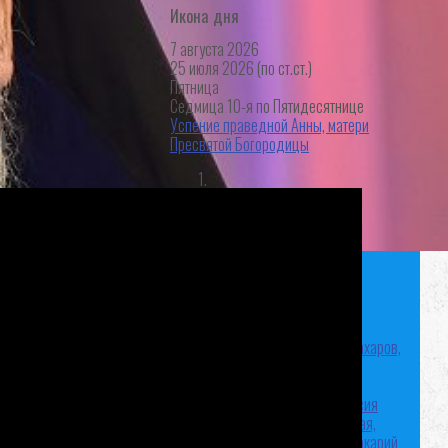
Икона дня
7 августа 2026
25 июля 2026 (по ст.ст.)
Пятница
Седмица 10-я по Пятидесятнице
Успение праведной Анны, матери
ы
Пресвятой Богородицы
Священномученик Александр Сахаров,
пресвитер
Святая Олимпиада
Константинопольская, дева,
диакониса
Преподобная Евпраксия
Константинопольская, Тавеннская,
Младшая, дева
Преподобный Макарий