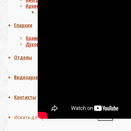
Архиепископ Зосима отвечает на вопросы
Задать свой вопрос
Епархия
Храмы
Духовенство
Отделы
Видеоархив
Контакты
Искать для:
Поиск