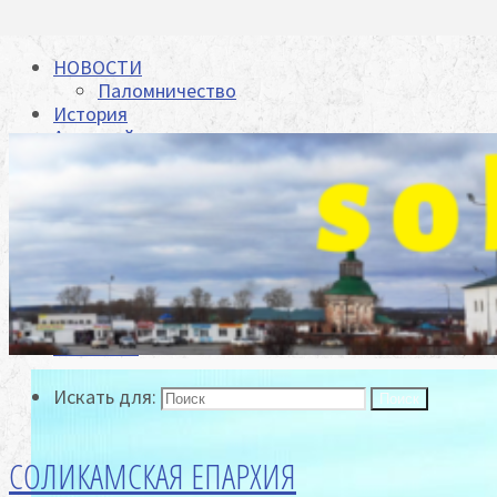
НОВОСТИ
Паломничество
История
Архиерей
Биография
Архиепископ Зосима отвечает на вопросы
Задать свой вопрос
Епархия
Храмы
Духовенство
Отделы
Видеоархив
Контакты
Искать для:
Поиск
СОЛИКАМСКАЯ ЕПАРХИЯ