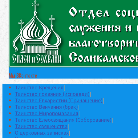
Мы ВКонтакте
Таинство Крещения
|
Таинство покаяния (исповеди)
|
Таинство Евхаристии (Причащение)
|
Таинство Венчания (брак)
|
Таинство Миропомазания
|
Таинство Елеосвящания (Соборование)
|
Таинство священства
|
О церковных записках
|