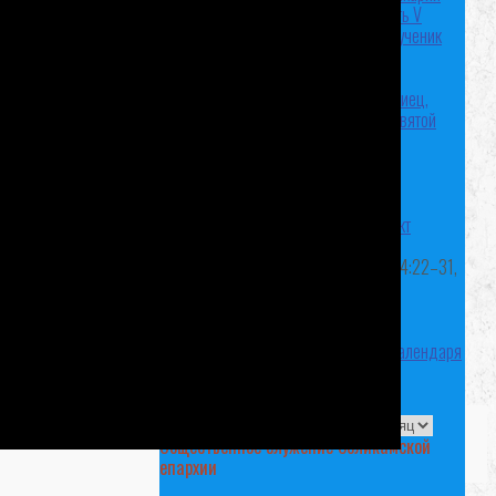
Желтоводский, Унженский
Память V
Вселенского Собора
Священномученик
Николай Удинцев,
пресвитер
Исповедница Ираида
Тихова
Мученик Александр Фригиец,
врач
Праведная Анна, мать Пресвятой
Богородицы
Мученик Аттал
Лионский
Мученица Библиада
Лионская
Мученик Епагаф
Лионский
Мученик Матур
Лионский
Священномученик Санкт
Лионский, диакон
2Кор.1:12-20, Мф.22:23–33, Гал.4:22–31,
Лк.8:16–21
Мысли Феофана Затворника
подробнее
Полная версия православного календаря
Архивы записей
Архивы записей
Общественное служение Соликамской
епархии