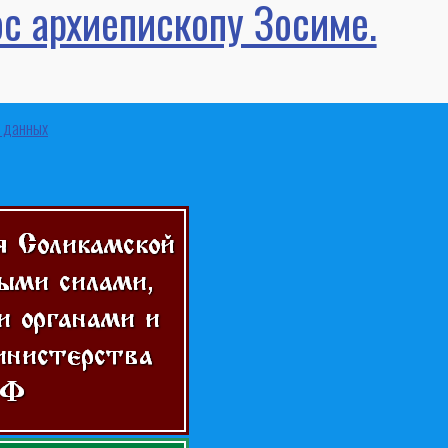
ос архиепископу Зосиме.
х данных