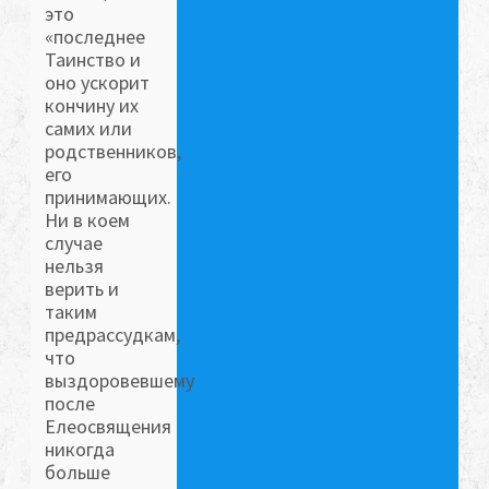
это
«последнее
Таинство и
оно ускорит
кончину их
самих или
родственников,
его
принимающих.
Ни в коем
случае
нельзя
верить и
таким
предрассудкам,
что
выздоровевшему
после
Елеосвящения
никогда
больше