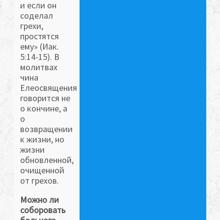
и если он
соделал
грехи,
простятся
ему» (Иак.
5:14-15). В
молитвах
чина
Елеосвящения
говорится не
о кончине, а
о
возвращении
к жизни, но
жизни
обновленной,
очищенной
от грехов.
Можно ли
соборовать