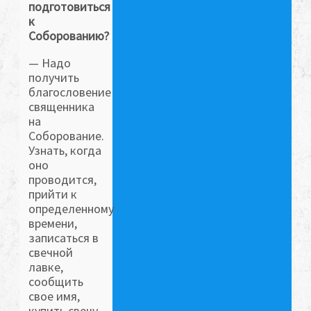
подготовиться
к
Соборованию?
— Надо
получить
благословение
священника
на
Соборование.
Узнать, когда
оно
проводится,
прийти к
определенному
времени,
записаться в
свечной
лавке,
сообщить
свое имя,
купить свечу.