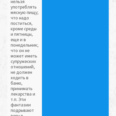
нельзя
употреблять
мясную пищу;
что надо
поститься,
кроме среды
и пятницы,
еще и в
понедельник;
что он не
может иметь
супружеских
отношений,
не должен
ходить в
баню,
принимать
лекарства и
т.п. Эти
фантазии
подрывают
веру в