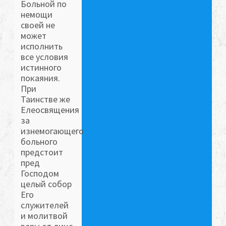
Больной по
немощи
своей не
может
исполнить
все условия
истинного
покаяния.
При
Таинстве же
Елеосвящения
за
изнемогающего
больного
предстоит
пред
Господом
целый собор
Его
служителей
и молитвой