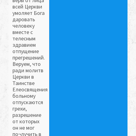
веры от лица
всей Церкви
умоляет Бога
даровать
человеку
вместе с
телесным
здравием
отпущение
прегрешений.
Веруем, что
ради молитв
Церкви в
Таинстве
Елеосвящения
больному
отпускаются
грехи,
разрешение
от которых
он не мог
по¬лучить в