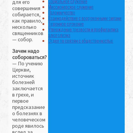
Социальное служение
для его
Миссионерское служение
совершения
Паломничество
собирается,
Взаимодействие с вооруженными силами
как правило,
Тюремное служение
несколько
Утверждение трезвости и профилактика
священников
алкоголизма
— собор.
Отдел по связям с общественностью
Зачем надо
собороваться?
— По учению
Церкви,
источник
болезней
заключается
в грехе, и
первое
предсказание
о болезнях в
человеческом
роде явилось
вслед за