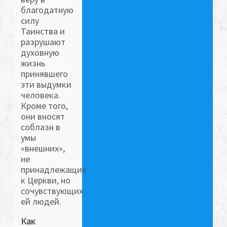
благодатную
силу
Таинства и
разрушают
духовную
жизнь
принявшего
эти выдумки
человека.
Кроме того,
они вносят
соблазн в
умы
«внешних»,
не
принадлежащих
к Церкви, но
сочувствующих
ей людей.
Как