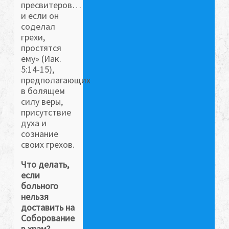
пресвитеров…
и если он
соделал
грехи,
простятся
ему» (Иак.
5:14-15),
предполагающих
в болящем
силу веры,
присутствие
духа и
сознание
своих грехов.
Что делать,
если
больного
нельзя
доставить на
Соборование
в храм?