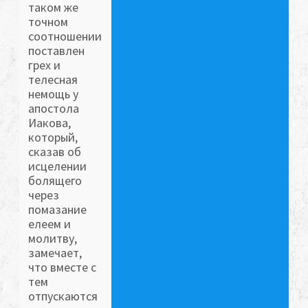
таком же
точном
соотношении
поставлен
грех и
телесная
немощь у
апостола
Иакова,
который,
сказав об
исцелении
болящего
через
помазание
елеем и
молитву,
замечает,
что вместе с
тем
отпускаются