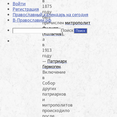
в
Войти
1875
Регистрация
году
Православный календарь на сегодня
был
В-Православии.рф
причислен
митрополит
Филипп
Поиск
(Колычев)
,
а
в
1913
году
—
Патриарх
Гермоген
.
Включение
в
Собор
других
патриархов
и
митрополитов
происходило
после