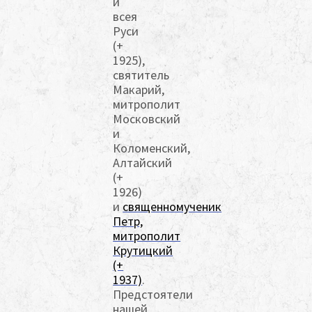
и
всея
Руси
(+
1925),
святитель
Макарий,
митрополит
Московский
и
Коломенский,
Алтайский
(+
1926)
и
священномученик
Петр,
митрополит
Крутицкий
(+
1937)
.
Предстоятели
нашей