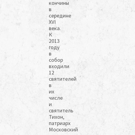
кончины
в
середине
XVI
века.
К
2013
году
в
собор
входили
12
святителей
в
их
числе
и
святитель
Тихон,
патриарх
Московский